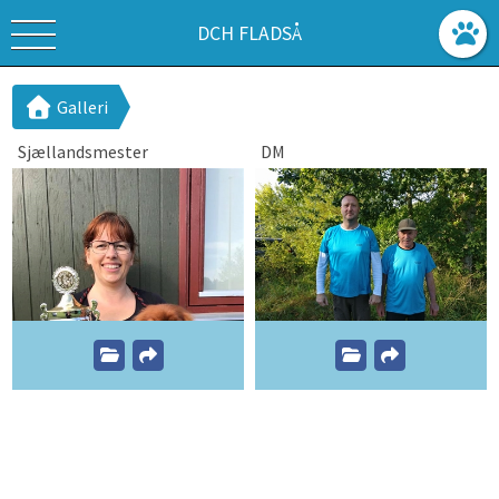
DCH FLADSÅ
Galleri
Sjællandsmester
DM