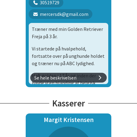
30519729
mercersdk@gmail.com
Træner med min Golden Retriever
Freja på 3 år.
Vi startede på hvalpehold,
fortsatte over på unghunde holdet
og træner nu på ABC lydighed.
Haft golden i 17 år og inden der
Se hele beskrivelsen
havde vi en blanding af belgisk
hyrdehund og Schæfer
Kasserer
Margit Kristensen