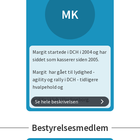
MK
Margit startede i DCH i 2004 og har
siddet som kasserer siden 2005.
Margit har gået til lydighed -
agility og rally i DCH - tidligere
hvalpehold og
agility i klub i Vordingborg.
Se hele beskrivelsen
Du kan kontakte Margit på mail:
Bestyrelsesmedlem
og mobil: 40 35 15 61