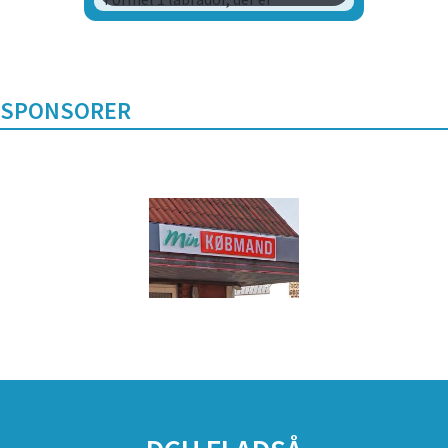
pensioneret agility hund og 2 FT
springerspaniels, der begge bruges
aktivt til jagt.
SPONSORER
Morten har siddet i bestyrelsen
siden 2011, hvor han blev valgt ind
som formand for klubben. Han var
formand fra 2011-2015 og sad som
alm. bestyrelsesmedlem i perioden
2015-2018. I dag er han suppleant.
Du kan kontakte Morten på:
30 20
87 98