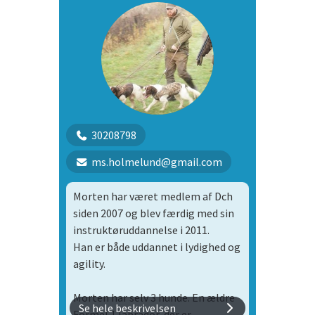
30208798
ms.holmelund@gmail.com
Morten har været medlem af Dch
siden 2007 og blev færdig med sin
instruktøruddannelse i 2011.
Han er både uddannet i lydighed og
agility.
Morten har selv 3 hunde. En ældre
Se hele beskrivelsen
Formel 1 labrador, der er