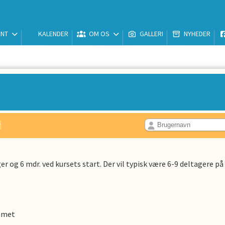
ENT
KALENDER
OM OS
GALLERI
NYHEDER
d
 og 6 mdr. ved kursets start. Der vil typisk være 6-9 deltagere på 
mmet