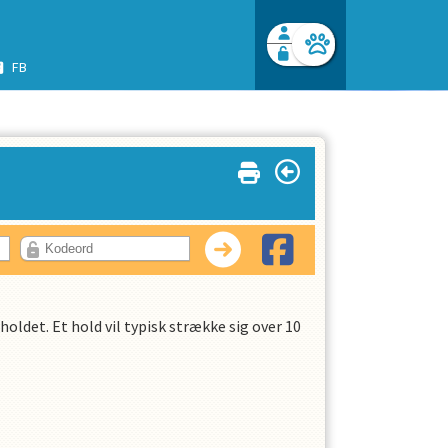
FB
Facebook login
Husk mig
Glemt password
Opret profil
Log ind
holdet. Et hold vil typisk strække sig over 10