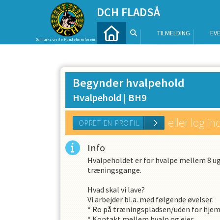
DCH FLADSÅ
TILMELDING
EV
Danmarks civile Hundeførerforening
Begynder hvalpehold
Hvalpehold |
BH9
eller log in
Info
Hvalpeholdet er for hvalpe mellem 8 uger
træningsgange.
OPRET EN PROFIL
Hvad skal vi lave?
Vi arbejder bl.a. med følgende øvelser:
* Ro på træningspladsen/uden for hje
* Kontakt mellem hvalp og ejer