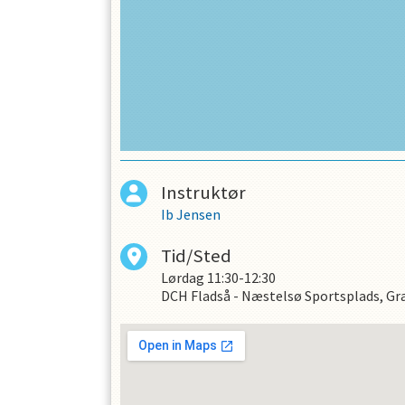
Vi glæder os til at møde jer!
Instruktør
Ib Jensen
Tid/Sted
Lørdag
11:30-12:30
DCH Fladså - Næstelsø Sportsplads, 