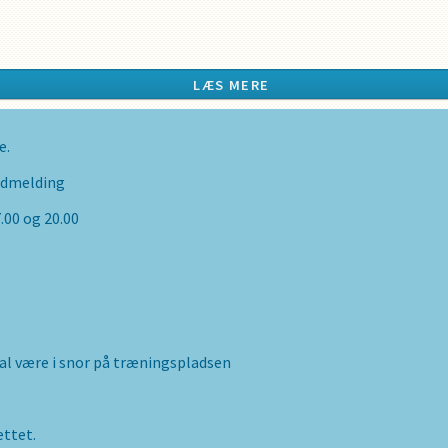
LÆS MERE
 hvalp og fører, kontakt og samarbejde, hvalpens indlæring, posit
e.
indmelding
ing, pølser, el.lign.
00 og 20.00
gge på græsset
skal være i snor på træningspladsen
nge hvalpens vaccinationspapirer (pas/sundhedsbog) og en kvitte
 endnu ikke færdig vaccineret skal der kunne fremvises at vaccina
ettet.