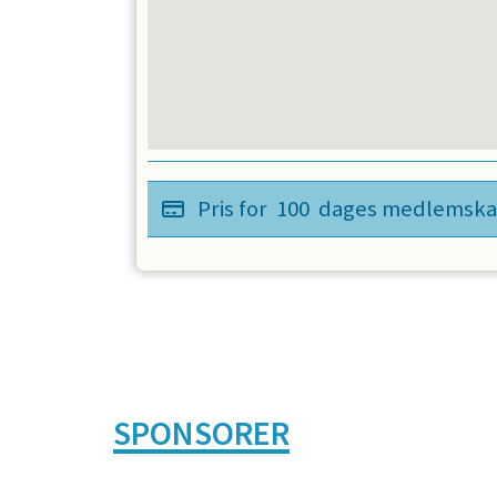
Pris for
100
dages medlemsk
SPONSORER