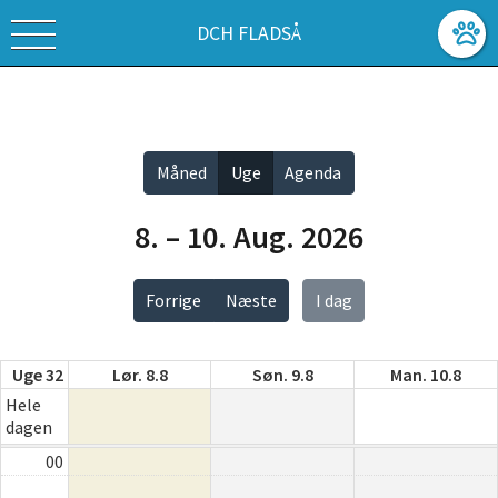
DCH FLADSÅ
Vis alle
Måned
Uge
Agenda
8. – 10. Aug. 2026
Forrige
Næste
I dag
Uge 32
Lør. 8.8
Søn. 9.8
Man. 10.8
Hele
dagen
00